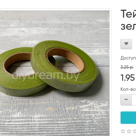
Те
зе
Доступ
3.25 р.
1.95
Кол-во