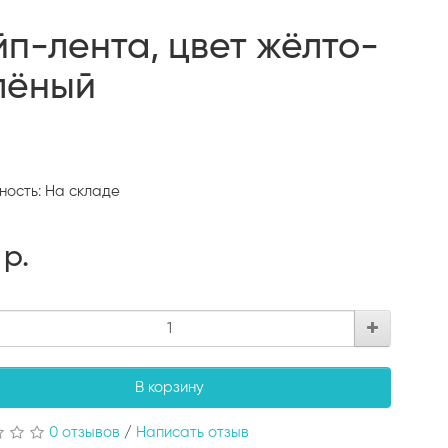
йп-лента, цвет жёлто-
лёный
ность: На складе
 р.
В корзину
0 отзывов
/
Написать отзыв