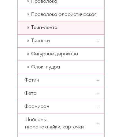
Проволока
Блестящие эластичные
рисунком
ленты
Проволока флористическая
Однотонные эластичные
Тейп-лента
ленты
Тычинки
Эластичные ленты с
рисунком
Фигурные дыроколы
Сахарные тычинки
Флок-пудра
Тычинки с блёстками
Фатин
Матовые тычинки
Фетр
Фатин однотонный
Глянцевые тычинки
Фоамиран
Фатин декоративный
Корейский фетр
Шаблоны,
Фетровые кружочки
Глиттерный фоамиран
Жесткий фетр
термонаклейки, карточки
Иранский фоамиран
Мягкий фетр