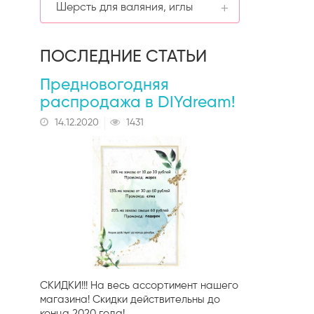
Шерсть для валяния, иглы
Заготовки из фанеры
Китайский фоамиран
Иранский фоамиран
Premium
Карточки
Инструменты для валяния
Иранский фоамиран
ПОСЛЕДНИЕ СТАТЬИ
Шаблоны
Шерсть для валяния
скидка (некоторые цвета)
Предновогодняя
распродажа в DIYdream!
14.12.2020
1431
СКИДКИ!!! На весь ассортимент нашего
магазина! Скидки действительны до
конца 2020 года!..