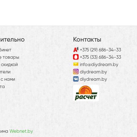
ительно
Контакты
бинет
+375 (29) 686-34-33
е товары
+375 (33) 686-34-33
 скидкой
info@diydream.by
ители
diydream.by
 с нами
diydream.by
та
зина
Webnet.by