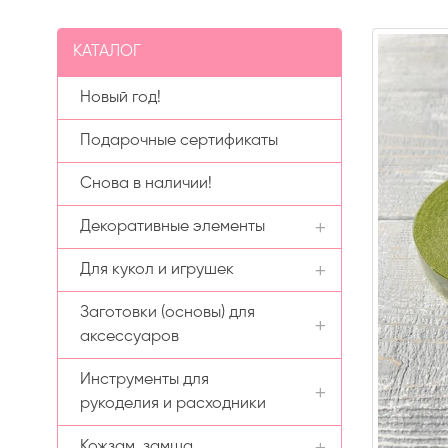
КАТАЛОГ
Новый год!
Подарочные сертификаты
Снова в наличии!
Декоративные элементы
Для кукол и игрушек
Вязаные цветочки
Заготовки (основы) для
Бусины
Аксессуары для кукол
аксессуаров
Бисер Preciosa (Чехия)
Ткани для тела
Инструменты для
Заколки
Кабошоны
Трессы (волосы) для кукол
Бисер Preciosa (Чехия)
рукоделия и расходники
Ободки
глянцевый
Заколки в ленте
Пайетки
Кабошоны-вырубка
Кожзам, замша
Пластиковые органайзеры