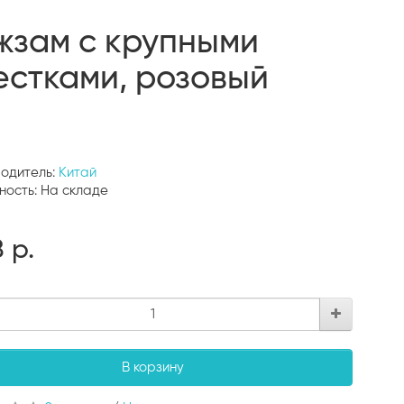
жзам с крупными
естками, розовый
одитель:
Китай
ность: На складе
 р.
В корзину