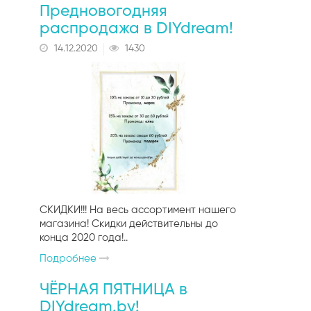
Предновогодняя
рисунком
Фигурные дыроколы
Сахарные тычинки
распродажа в DIYdream!
14.12.2020
1430
Флок-пудра
Тычинки с блёстками
Матовые тычинки
Глянцевые тычинки
СКИДКИ!!! На весь ассортимент нашего
магазина! Скидки действительны до
конца 2020 года!..
Подробнее
ЧЁРНАЯ ПЯТНИЦА в
DIYdream.by!