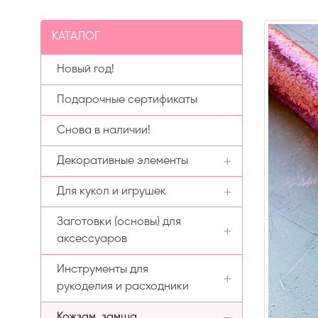
КАТАЛОГ
Новый год!
Подарочные сертификаты
Снова в наличии!
Декоративные элементы
Для кукол и игрушек
Вязаные цветочки
Заготовки (основы) для
Бусины
Аксессуары для кукол
аксессуаров
Бисер Preciosa (Чехия)
Ткани для тела
Инструменты для
Заколки
Кабошоны
Трессы (волосы) для кукол
Бисер Preciosa (Чехия)
рукоделия и расходники
Ободки
глянцевый
Заколки в ленте
Пайетки
Кабошоны-вырубка
Кожзам, замша
Пластиковые органайзеры