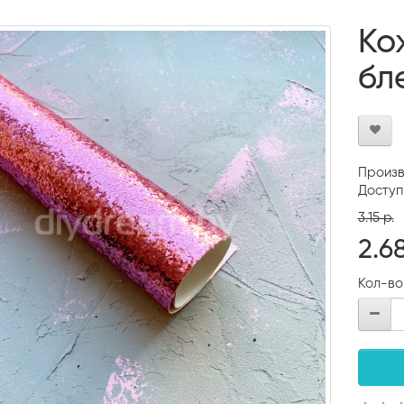
Ко
бл
Произв
Доступ
3.15 р.
2.68
Кол-во