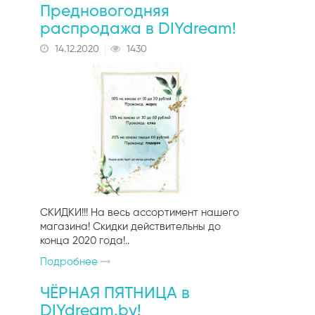
Предновогодняя
рисунком
Фигурные дыроколы
Сахарные тычинки
распродажа в DIYdream!
14.12.2020
1430
Флок-пудра
Тычинки с блёстками
Матовые тычинки
Глянцевые тычинки
СКИДКИ!!! На весь ассортимент нашего
магазина! Скидки действительны до
конца 2020 года!..
Подробнее
ЧЁРНАЯ ПЯТНИЦА в
DIYdream.by!