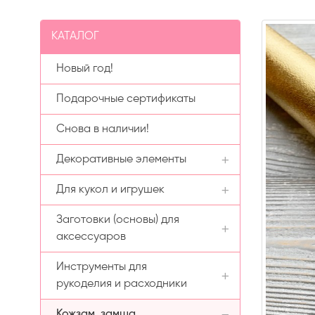
КАТАЛОГ
Новый год!
Подарочные сертификаты
Снова в наличии!
Декоративные элементы
Для кукол и игрушек
Вязаные цветочки
Заготовки (основы) для
Бусины
Аксессуары для кукол
аксессуаров
Бисер Preciosa (Чехия)
Ткани для тела
Инструменты для
Заколки
Кабошоны
Трессы (волосы) для кукол
Бисер Preciosa (Чехия)
рукоделия и расходники
Ободки
глянцевый
Заколки в ленте
Пайетки
Кабошоны-вырубка
Кожзам, замша
Пластиковые органайзеры