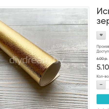
Ис
зе
Произв
Доступ
6.00 р.
5.10
Кол-во