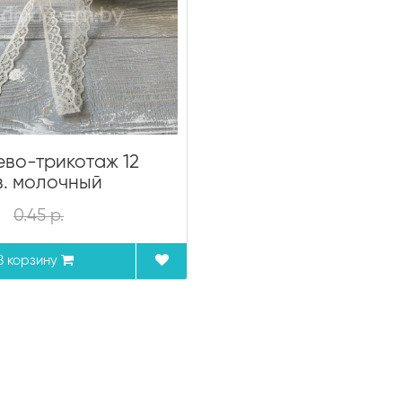
ево-трикотаж 12
в. молочный
0.45 р.
В корзину